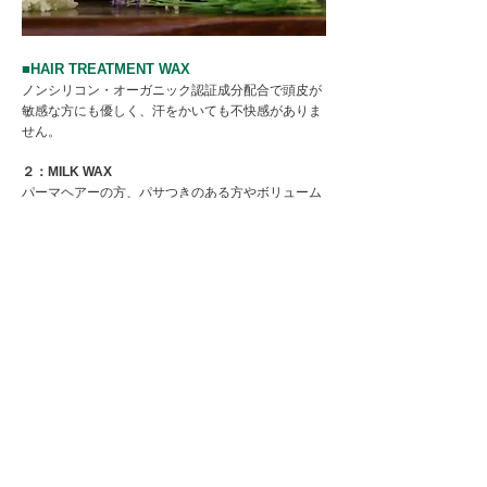
■HAIR TREATMENT WAX
ノンシリコン・オーガニック認証成分配合で頭皮が
敏感な方にも優しく、汗をかいても不快感がありま
せん。
２：MILK WAX
パーマヘアーの方、パサつきのある方やボリューム
ダウンしたい方に。ツヤのある毛先で自然にまとま
ります。
3.5：SOFT WAX
やわらかくて伸びやすいのでレディースのショート
スタイルに最適！ツヤやかな束感を簡単につくれま
す。
5.5：LIGHT HARD WAX
無造作ヘアや2ブロック、マッシュヘアなどナチュ
ラルなスタイルに最適。ウェットなツヤ感のあるス
タイルも演出できます。
7：HARD WAX