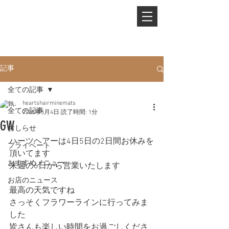
PHONE.
0845-25-1088
記事
全ての記事
heartshairminemats
全ての記事
2025年5月4日
読了時間: 1分
GW
おしらせ
ハーツヘアーは4日5日の2日間お休みを
プライベート
頂いてます
おすすめメニュー
来週の6日から営業いたします
お店のニュース
最高の天気ですね
さっそくフラワーラインに行ってみま
した
皆さんも楽しい時間をお過ごしくださ