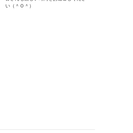
い（＾Ｏ＾）