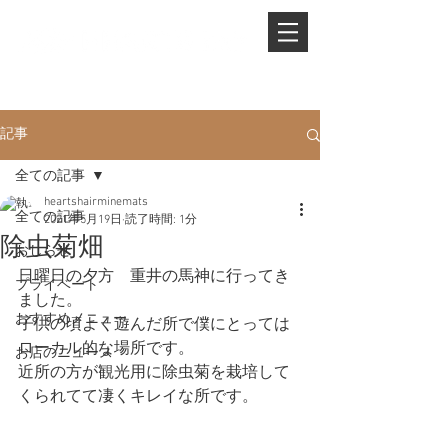
PHONE.
0845-25-1088
記事
全ての記事
heartshairminemats
全ての記事
2021年5月19日
読了時間: 1分
除虫菊畑
おしらせ
日曜日の夕方　重井の馬神に行ってき
プライベート
ました。
おすすめメニュー
子供の頃よく遊んだ所で僕にとっては
ローカル的な場所です。
お店のニュース
近所の方が観光用に除虫菊を栽培して
くられてて凄くキレイな所です。