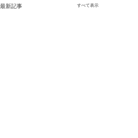
すべて表示
最新記事
今年もよろしくお願い致
します
新しく年が始まりました 今年
コメント
今年最後