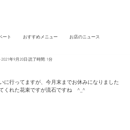
OME
INFORMATION
OUR STORY
MENU
SALON INFO
BLOG
ベート
おすすめメニュー
お店のニュース
s
2021年9月20日
読了時間: 1分
いに行ってますが、今月末までお休みになりました
てくれた花束ですが流石ですね　^_^