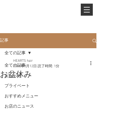
PHONE.
0845-25-1088
記事
全ての記事
HEARTS hair
全ての記事
2019年8月12日
読了時間: 1分
お盆休み
おしらせ
プライベート
おすすめメニュー
お店のニュース