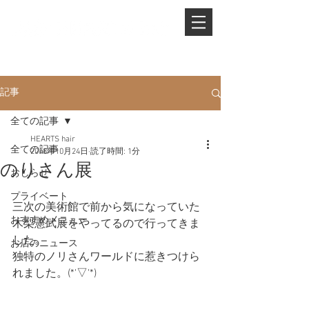
PHONE.
0845-25-1088
記事
全ての記事
HEARTS hair
全ての記事
2018年10月24日
読了時間: 1分
のりさん展
おしらせ
プライベート
三次の美術館で前から気になっていた
おすすめメニュー
木梨憲武展をやってるので行ってきま
した。
お店のニュース
独特のノリさんワールドに惹きつけら
れました。(*'▽'*)