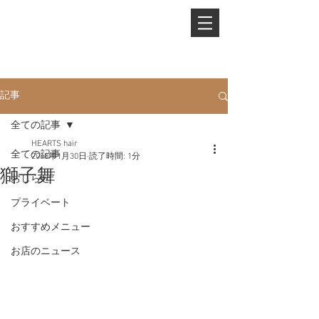
PHONE.
0845-25-1088
記事
全ての記事
HEARTS hair
全ての記事
2018年1月30日
読了時間: 1分
獅子舞
おしらせ
プライベート
おすすめメニュー
お店のニュース