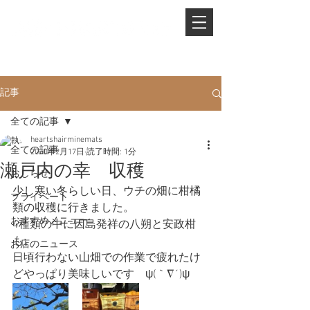
PHONE.
0845-25-1088
記事
全ての記事
heartshairminemats
全ての記事
2020年2月17日
読了時間: 1分
瀬戸内の幸 収穫
おしらせ
少し寒い冬らしい日、ウチの畑に柑橘
プライベート
類の収穫に行きました。
おすすめメニュー
4種類の中に因島発祥の八朔と安政柑
も。
お店のニュース
日頃行わない山畑での作業で疲れたけ
どやっぱり美味しいです　ψ(｀∇´)ψ