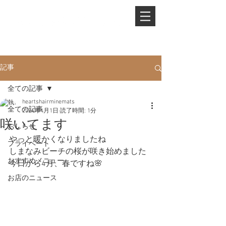
PHONE.
0845-25-1088
記事
全ての記事
heartshairminemats
全ての記事
2024年4月1日
読了時間: 1分
咲いてます
おしらせ
やっと暖かくなりましたね
プライベート
しまなみビーチの桜が咲き始めました
おすすめメニュー
今日から4月、春ですね🌸
お店のニュース