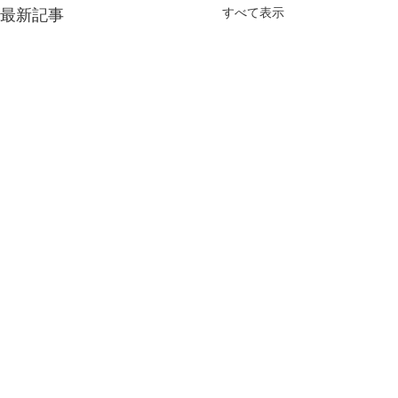
すべて表示
最新記事
今年もよろしくお願い致
します
新しく年が始まりました 今年
コメント
今年最後