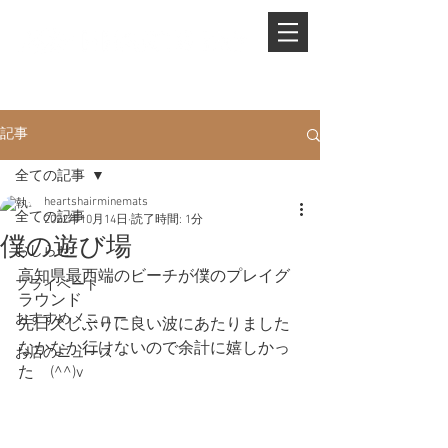
PHONE.
0845-25-1088
記事
全ての記事
heartshairminemats
全ての記事
2022年10月14日
読了時間: 1分
僕の遊び場
おしらせ
高知県最西端のビーチが僕のプレイグ
プライベート
ラウンド
おすすめメニュー
先日久しぶりに良い波にあたりました
なかなか行けないので余計に嬉しかっ
お店のニュース
た　(^^)v