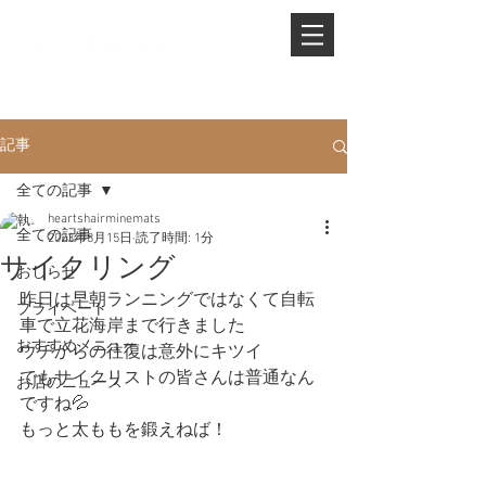
PHONE.
0845-25-1088
記事
全ての記事
heartshairminemats
全ての記事
2023年8月15日
読了時間: 1分
サイクリング
おしらせ
昨日は早朝ランニングではなくて自転
プライベート
車で立花海岸まで行きました
おすすめメニュー
ウチからの往復は意外にキツイ
でもサイクリストの皆さんは普通なん
お店のニュース
ですね💦
もっと太ももを鍛えねば！