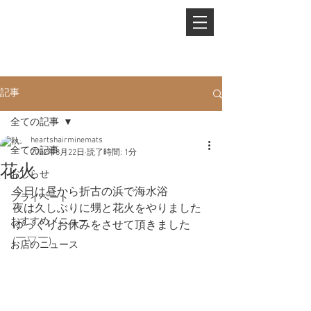
PHONE.
0845-25-1088
記事
全ての記事
heartshairminemats
全ての記事
2022年8月22日
読了時間: 1分
花火
おしらせ
今日は昼から折古の浜で海水浴
プライベート
夜は久しぶりに甥と花火をやりました
おすすめメニュー
ゆっくりお休みをさせて頂きました　
(￣▽￣)
お店のニュース