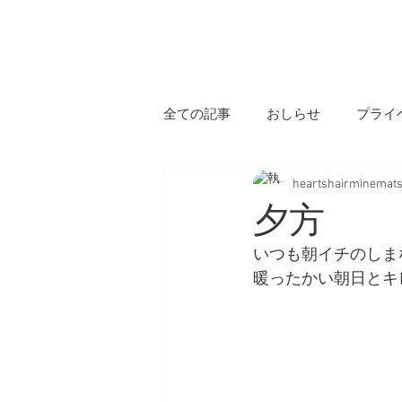
H
全ての記事
おしらせ
プライ
heartshairminemat
夕方
いつも朝イチのしま
暖ったかい朝日とキレ