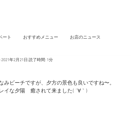
OME
INFORMATION
OUR STORY
MENU
SALON INFO
BLOG
ベート
おすすめメニュー
お店のニュース
s
2021年2月21日
読了時間: 1分
なみビーチですが、夕方の景色も良いですね〜。
イな夕陽　癒されて来ました( ´∀｀)