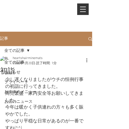
PHONE.
0845-25-1088
記事
全ての記事
heartshairminemats
全ての記事
2020年1月20日
読了時間: 1分
初詣
おしらせ
少し遅くなりましたがウチの恒例行事
プライベート
の初詣に行ってきました。
おすすめメニュー
商売繁盛　家内安全等お願いしてきま
した。
お店のニュース
今年は暖かく子供連れの方々も多く賑
やかでした。
やっぱり平穏な日常があるのが一番で
すね(^^)