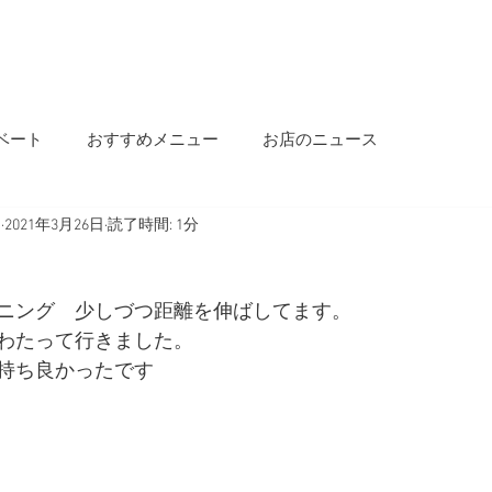
OME
INFORMATION
OUR STORY
MENU
SALON INFO
BLOG
ベート
おすすめメニュー
お店のニュース
s
2021年3月26日
読了時間: 1分
ニング　少しづつ距離を伸ばしてます。
わたって行きました。
持ち良かったです　