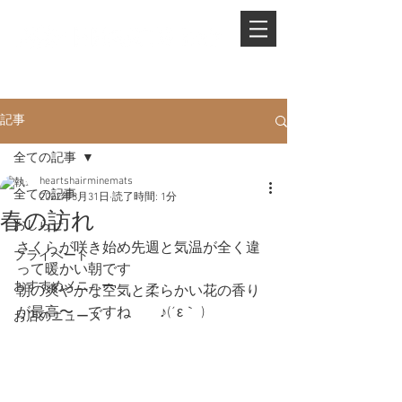
PHONE.
0845-25-1088
記事
全ての記事
heartshairminemats
全ての記事
2022年3月31日
読了時間: 1分
春の訪れ
おしらせ
さくらが咲き始め先週と気温が全く違
プライベート
って暖かい朝です
おすすめメニュー
朝の爽やかな空気と柔らかい花の香り
が最高〜　ですね　　♪(´ε｀ )
お店のニュース