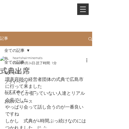
PHONE.
0845-25-1088
記事
全ての記事
heartshairminemats
全ての記事
2023年3月24日
読了時間: 1分
式典出席
おしらせ
理美容師の経営者団体の式典で広島市
プライベート
に行って来ました
おすすめメニュー
zoomでしか会っていない人達とリアル
会見でした
お店のニュース
やっぱり会って話し合うのが一番良い
ですね
しかし　式典が4時間ぶっ続けなのには
つかれました　f^_^;