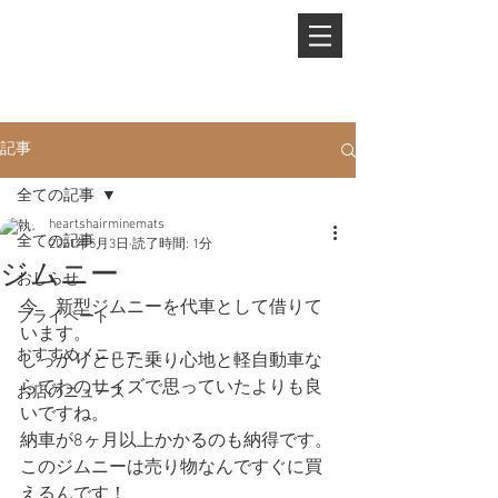
PHONE.
0845-25-1088
記事
全ての記事
heartshairminemats
全ての記事
2021年5月3日
読了時間: 1分
ジムニー
おしらせ
今　新型ジムニーを代車として借りて
プライベート
います。
おすすめメニュー
しっかりとした乗り心地と軽自動車な
らでわのサイズで思っていたよりも良
お店のニュース
いですね。
納車が8ヶ月以上かかるのも納得です。
このジムニーは売り物なんですぐに買
えるんです！