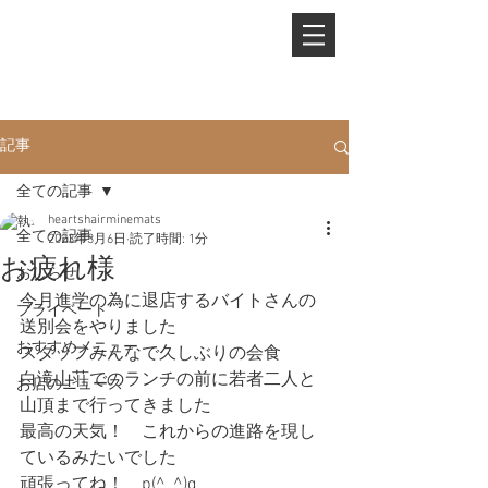
PHONE.
0845-25-1088
記事
全ての記事
heartshairminemats
全ての記事
2023年3月6日
読了時間: 1分
お疲れ様
おしらせ
今月進学の為に退店するバイトさんの
プライベート
送別会をやりました
おすすめメニュー
スタッフみんなで久しぶりの会食　
白滝山荘でのランチの前に若者二人と
お店のニュース
山頂まで行ってきました
最高の天気！　これからの進路を現し
ているみたいでした
頑張ってね！　p(^_^)q