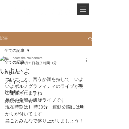
PHONE.
0845-25-1088
記事
全ての記事
heartshairminemats
全ての記事
2024年8月31日
読了時間: 1分
いよいよ
おしらせ
ついに　と、言うか満を持して　いよ
プライベート
いよポルノグラフィティのライブが明
おすすめメニュー
日開催されますね
長年の希望の凱旋ライブです
お店のニュース
現在時刻は11時30分　運動公園には明
かりが付いてます
島ごとみんなで盛り上がりましょう！