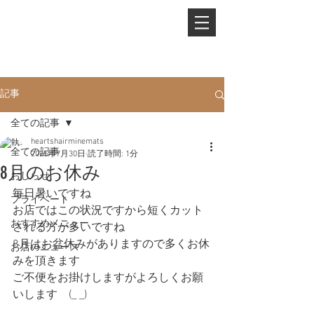
PHONE.
0845-25-1088
記事
全ての記事
heartshairminemats
全ての記事
2025年7月30日
読了時間: 1分
8月のお休み
おしらせ
毎日暑いですね
プライベート
お店ではこの状況ですから短くカット
おすすめメニュー
される方が多いですね
8月はお盆休みがありますので多くお休
お店のニュース
みを頂きます
ご不便をお掛けしますがよろしくお願
いします　(_ _)