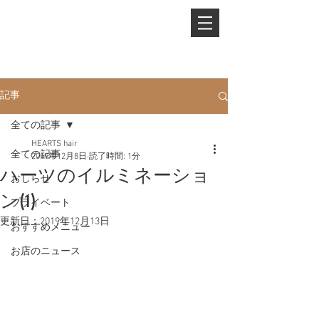
PHONE.
0845-25-1088
記事
全ての記事
HEARTS hair
全ての記事
2019年12月8日
読了時間: 1分
ハーツのイルミネーショ
おしらせ
ン(1)
プライベート
更新日：
2019年12月13日
おすすめメニュー
お店のニュース