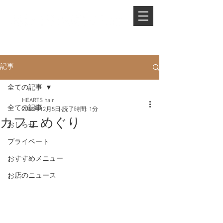
PHONE.
0845-25-1088
記事
全ての記事
HEARTS hair
全ての記事
2018年12月5日
読了時間: 1分
カフェめぐり
おしらせ
プライベート
おすすめメニュー
お店のニュース