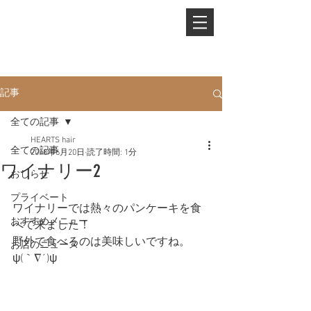
PHONE.
0845-25-1088
記事
全ての記事
HEARTS hair
全ての記事
2018年6月20日
読了時間: 1分
ワイナリー2
おしらせ
プライベート
ワイナリーでは熱々のパンケーキを食
おすすめメニュー
べて来ました！
野外で食べるのは美味しいですね。
お店のニュース
ψ(｀∇´)ψ