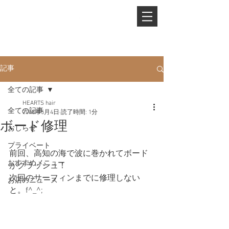
PHONE.
0845-25-1088
記事
全ての記事
HEARTS hair
全ての記事
2018年5月4日
読了時間: 1分
ボード修理
おしらせ
プライベート
前回、高知の海で波に巻かれてボード
おすすめメニュー
がクラッシュ！
次回のサーフィンまでに修理しない
お店のニュース
と。f^_^;