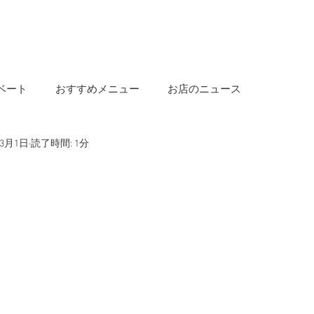
OME
INFORMATION
OUR STORY
MENU
SALON INFO
BLOG
ベート
おすすめメニュー
お店のニュース
年3月1日
読了時間: 1分