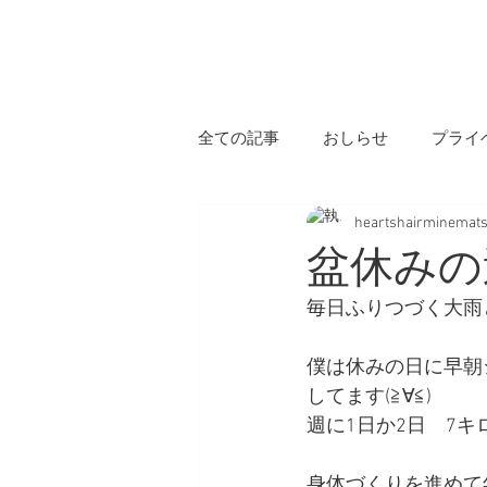
H
全ての記事
おしらせ
プライ
heartshairminemat
盆休みの
毎日ふりつづく大雨
僕は休みの日に早朝
してます(≧∀≦)
週に1日か2日　7
身体づくりを進めて