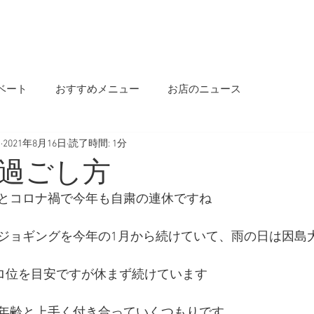
OME
INFORMATION
OUR STORY
MENU
SALON INFO
BLOG
ベート
おすすめメニュー
お店のニュース
s
2021年8月16日
読了時間: 1分
過ごし方
とコロナ禍で今年も自粛の連休ですね
ジョギングを今年の1月から続けていて、雨の日は因島
キロ位を目安ですが休まず続けています
年齢と上手く付き合っていくつもりです