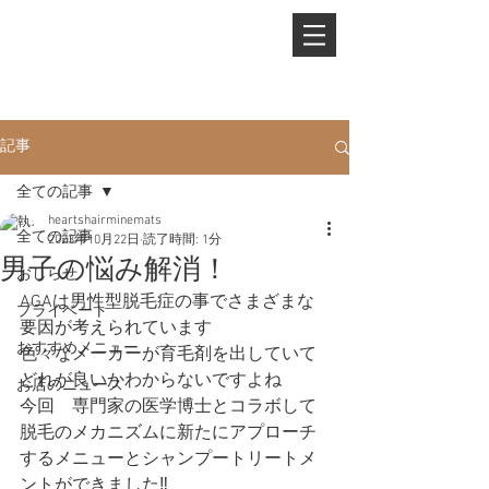
PHONE.
0845-25-1088
記事
全ての記事
heartshairminemats
全ての記事
2023年10月22日
読了時間: 1分
男子の悩み解消！
おしらせ
AGAは男性型脱毛症の事でさまざまな
プライベート
要因が考えられています
おすすめメニュー
色々なメーカーが育毛剤を出していて
どれが良いかわからないですよね
お店のニュース
今回　専門家の医学博士とコラボして
脱毛のメカニズムに新たにアプローチ
するメニューとシャンプートリートメ
ントができました‼️