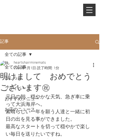
PHONE.
0845-25-1088
記事
全ての記事
heartshairminemats
全ての記事
2021年1月1日
読了時間: 1分
明けまして おめでとう
おしらせ
ございます㊗️
プライベート
元日の朝、穏やかな天気、急ぎ車に乗
おすすめメニュー
って大浜海岸へ。
お店のニュース
素晴らしい一年を願う人達と一緒に初
日の出を見る事ができました。
最高なスタートを切って穏やかで楽し
い毎日を送りたいですね。