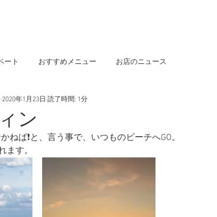
OME
INFORMATION
OUR STORY
MENU
SALON INFO
BLOG
ベート
おすすめメニュー
お店のニュース
s
2020年1月23日
読了時間: 1分
ィン
行かねば❗️と、言う事で、いつものビーチへGO。
れます。