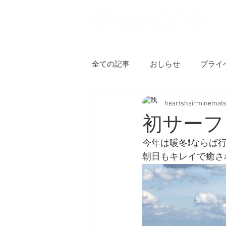
H
全ての記事
おしらせ
プライ
heartshairminemat
初サーフ
今年は暖冬❗️ならば
朝日もキレイで癒さ