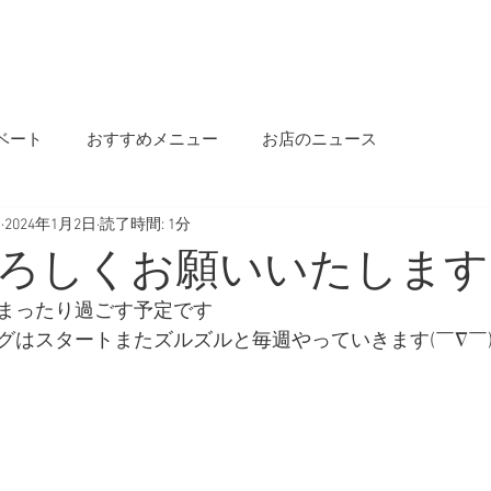
OME
INFORMATION
OUR STORY
MENU
SALON INFO
BLOG
ベート
おすすめメニュー
お店のニュース
s
2024年1月2日
読了時間: 1分
ろしくお願いいたします
まったり過ごす予定です
グはスタートまたズルズルと毎週やっていきます(￣∇￣