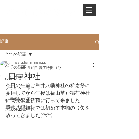
PHONE.
0845-25-1088
記事
全ての記事
heartshairminemats
全ての記事
2023年1月10日
読了時間: 1分
一日中神社
おしらせ
今日の午前は重井八幡神社の祈念祭に
プライベート
参拝してから午後は福山草戸稲荷神社
おすすめメニュー
に商売繁盛祈願に行って来ました
重井八幡神社では初めて本物の弓矢を
お店のニュース
放ってきました(*⁰▿⁰*)