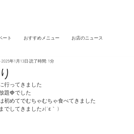
OME
INFORMATION
OUR STORY
MENU
SALON INFO
BLOG
ベート
おすすめメニュー
お店のニュース
s
2025年1月13日
読了時間: 1分
り
に行ってきました
放題🍓でした
は初めてでむちゃむちゃ食べてきました
でしてきました♪(´ε｀ )